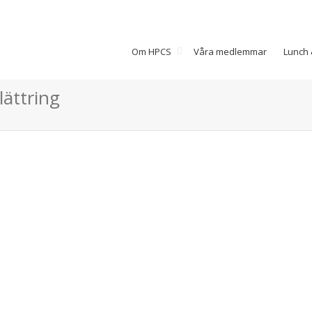
Om HPCS
Våra medlemmar
Lunch 
lättring
Sportcenter Syd
SPORTCENTER SYD FÖR ALLA
TRÄFFAR Sportcenter Syd
erbjuder aktiviteter för alla.
Padel, klättring på Clip’n’Climb,
gym, boule, bordtennis, dart...