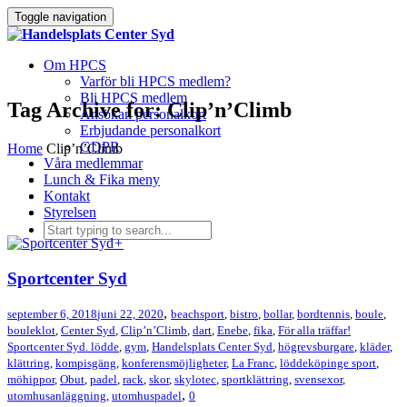
Toggle navigation
Om HPCS
Varför bli HPCS medlem?
Bli HPCS medlem
Tag Archive for: Clip’n’Climb
Ansökan personalkort
Erbjudande personalkort
GDPR
Home
Clip’n’Climb
Våra medlemmar
Lunch & Fika meny
Kontakt
Styrelsen
+
Sportcenter Syd
,
september 6, 2018
juni 22, 2020
beachsport
,
bistro
,
bollar
,
bordtennis
,
boule
,
bouleklot
,
Center Syd
,
Clip’n’Climb
,
dart
,
Enebe
,
fika
,
För alla träffar!
Sportcenter Syd. lödde
,
gym
,
Handelsplats Center Syd
,
högrevsburgare
,
kläder
,
klättring
,
kompisgäng
,
konferensmöjligheter
,
La Franc
,
löddeköpinge sport
,
möhippor
,
Obut
,
padel
,
rack
,
skor
,
skylotec
,
sportklättring
,
svensexor
,
,
utomhusanläggning
,
utomhuspadel
0