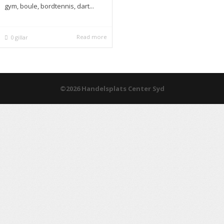
gym, boule, bordtennis, dart...
Read more
0
gillar
©2026 Handelsplats Center Syd