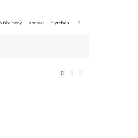
& Fika meny
Kontakt
Styrelsen