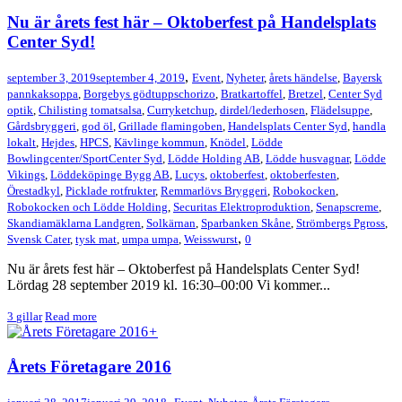
Nu är årets fest här – Oktoberfest på Handelsplats
Center Syd!
,
september 3, 2019
september 4, 2019
Event
,
Nyheter
,
årets händelse
,
Bayersk
pannkaksoppa
,
Borgebys gödtuppschorizo
,
Bratkartoffel
,
Bretzel
,
Center Syd
optik
,
Chilisting tomatsalsa
,
Curryketchup
,
dirdel/lederhosen
,
Flädelsuppe
,
Gårdsbryggeri
,
god öl
,
Grillade flamingoben
,
Handelsplats Center Syd
,
handla
lokalt
,
Hejdes
,
HPCS
,
Kävlinge kommun
,
Knödel
,
Lödde
Bowlingcenter/SportCenter Syd
,
Lödde Holding AB
,
Lödde husvagnar
,
Lödde
Vikings
,
Löddeköpinge Bygg AB
,
Lucys
,
oktoberfest
,
oktoberfesten
,
Örestadkyl
,
Picklade rotfrukter
,
Remmarlövs Bryggeri
,
Robokocken
,
Robokocken och Lödde Holding
,
Securitas Elektroproduktion
,
Senapscreme
,
Skandiamäklarna Landgren
,
Solkärnan
,
Sparbanken Skåne
,
Strömbergs Pgross
,
,
Svensk Cater
,
tysk mat
,
umpa umpa
,
Weisswurst
0
Nu är årets fest här – Oktoberfest på Handelsplats Center Syd!
Lördag 28 september 2019 kl. 16:30–00:00 Vi kommer...
3
gillar
Read more
+
Årets Företagare 2016
,