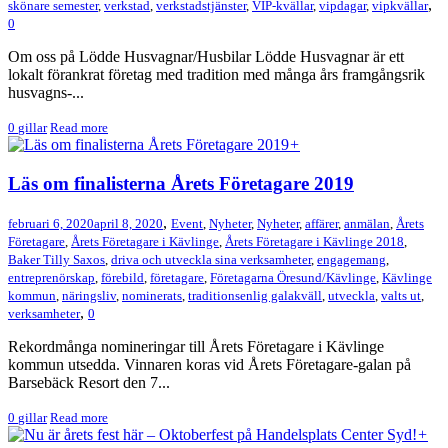
,
skönare semester
,
verkstad
,
verkstadstjänster
,
VIP-kvällar
,
vipdagar
,
vipkvällar
0
Om oss på Lödde Husvagnar/Husbilar Lödde Husvagnar är ett
lokalt förankrat företag med tradition med många års framgångsrik
husvagns-...
0
gillar
Read more
+
Läs om finalisterna Årets Företagare 2019
,
februari 6, 2020
april 8, 2020
Event
,
Nyheter
,
Nyheter
,
affärer
,
anmälan
,
Årets
Företagare
,
Årets Företagare i Kävlinge
,
Årets Företagare i Kävlinge 2018
,
Baker Tilly Saxos
,
driva och utveckla sina verksamheter
,
engagemang
,
entreprenörskap
,
förebild
,
företagare
,
Företagarna Öresund/Kävlinge
,
Kävlinge
kommun
,
näringsliv
,
nominerats
,
traditionsenlig galakväll
,
utveckla
,
valts ut
,
,
verksamheter
0
Rekordmånga nomineringar till Årets Företagare i Kävlinge
kommun utsedda. Vinnaren koras vid Årets Företagare-galan på
Barsebäck Resort den 7...
0
gillar
Read more
+