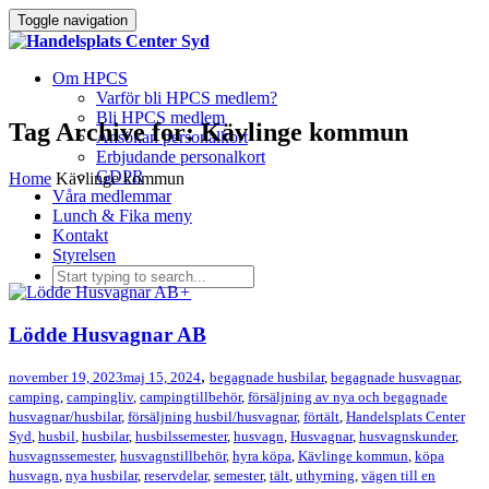
Toggle navigation
Om HPCS
Varför bli HPCS medlem?
Bli HPCS medlem
Tag Archive for: Kävlinge kommun
Ansökan personalkort
Erbjudande personalkort
GDPR
Home
Kävlinge kommun
Våra medlemmar
Lunch & Fika meny
Kontakt
Styrelsen
+
Lödde Husvagnar AB
,
november 19, 2023
maj 15, 2024
begagnade husbilar
,
begagnade husvagnar
,
camping
,
campingliv
,
campingtillbehör
,
försäljning av nya och begagnade
husvagnar/husbilar
,
försäljning husbil/husvagnar
,
förtält
,
Handelsplats Center
Syd
,
husbil
,
husbilar
,
husbilssemester
,
husvagn
,
Husvagnar
,
husvagnskunder
,
husvagnssemester
,
husvagnstillbehör
,
hyra köpa
,
Kävlinge kommun
,
köpa
husvagn
,
nya husbilar
,
reservdelar
,
semester
,
tält
,
uthyrning
,
vägen till en