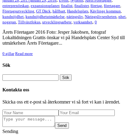
januari 28, 2017
januari 29, 2018
Event
,
Nyheter
,
Årets Företagare
,
entreprenörskap
,
expansionsplaner
,
finalist
,
finalister
,
företag
,
företagare
,
Företagsutveckling
,
GT Däck
,
hållbart
,
Handelsplats
,
Kävlinge kommun
,
kundnöjdhet
,
kundnöjdhetutmärkelse
,
näringsliv
,
Näringslivsenheten
,
nhet
,
,
noggran
,
Tillväxtfokus
,
utvecklingsarbete
,
verksamhet
0
Årets Företagare 2016 Foto: Jesper Jakobsen, fotograf
Lokaltidningen Grattis önskar vi på Handelsplats Center Syd till
utmärkelsen Årets Företagare...
0
gillar
Read more
Sök
Kontakta oss
Skicka oss ett e-post så återkommer vi så fort vi kan i ärendet.
Send
Sending