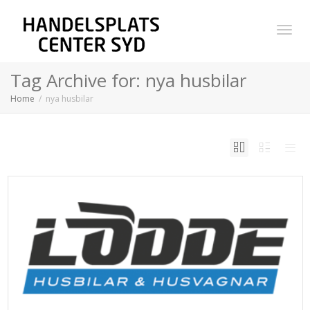
Toggl
Tag Archive for: nya husbilar
Home
nya husbilar
navig