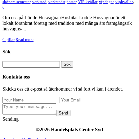
,
skönare semester
,
verkstad
,
verkstadstjänster
,
VIP-kvällar
,
vipdagar
,
vipkvällar
0
Om oss på Lödde Husvagnar/Husbilar Lödde Husvagnar är ett
lokalt förankrat företag med tradition med många års framgångsrik
husvagns-...
0
gillar
Read more
Sök
Kontakta oss
Skicka oss ett e-post så återkommer vi så fort vi kan i ärendet.
Send
Sending
©2026 Handelsplats Center Syd