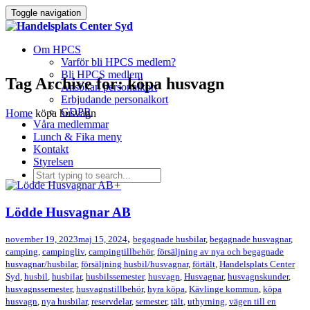
Toggle navigation
Om HPCS
Varför bli HPCS medlem?
Bli HPCS medlem
Tag Archive for: köpa husvagn
Ansökan personalkort
Erbjudande personalkort
GDPR
Home
köpa husvagn
Våra medlemmar
Lunch & Fika meny
Kontakt
Styrelsen
+
Lödde Husvagnar AB
,
november 19, 2023
maj 15, 2024
begagnade husbilar
,
begagnade husvagnar
,
camping
,
campingliv
,
campingtillbehör
,
försäljning av nya och begagnade
husvagnar/husbilar
,
försäljning husbil/husvagnar
,
förtält
,
Handelsplats Center
Syd
,
husbil
,
husbilar
,
husbilssemester
,
husvagn
,
Husvagnar
,
husvagnskunder
,
husvagnssemester
,
husvagnstillbehör
,
hyra köpa
,
Kävlinge kommun
,
köpa
husvagn
,
nya husbilar
,
reservdelar
,
semester
,
tält
,
uthyrning
,
vägen till en