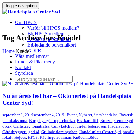
Toggle navigation
Om HPCS
Varför bli HPCS medlem?
Bli HPCS medlem
Tag Archive for: Knödel
Ansökan personalkort
Erbjudande personalkort
GDPR
Home
Knödel
Våra medlemmar
Lunch & Fika meny
Kontakt
Styrelsen
+
Nu är årets fest här – Oktoberfest på Handelsplats
Center Syd!
,
september 3, 2019
september 4, 2019
Event
,
Nyheter
,
årets händelse
,
Bayersk
pannkaksoppa
,
Borgebys gödtuppschorizo
,
Bratkartoffel
,
Bretzel
,
Center Syd
optik
,
Chilisting tomatsalsa
,
Curryketchup
,
dirdel/lederhosen
,
Flädelsuppe
,
Gårdsbryggeri
,
god öl
,
Grillade flamingoben
,
Handelsplats Center Syd
,
handla
lokalt
,
Hejdes
,
HPCS
,
Kävlinge kommun
,
Knödel
,
Lödde