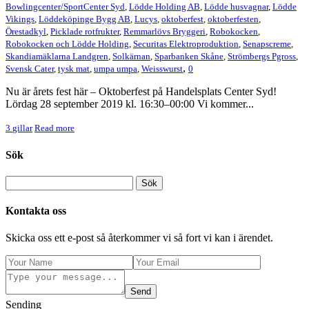
Bowlingcenter/SportCenter Syd
,
Lödde Holding AB
,
Lödde husvagnar
,
Lödde
Vikings
,
Löddeköpinge Bygg AB
,
Lucys
,
oktoberfest
,
oktoberfesten
,
Örestadkyl
,
Picklade rotfrukter
,
Remmarlövs Bryggeri
,
Robokocken
,
Robokocken och Lödde Holding
,
Securitas Elektroproduktion
,
Senapscreme
,
Skandiamäklarna Landgren
,
Solkärnan
,
Sparbanken Skåne
,
Strömbergs Pgross
,
,
Svensk Cater
,
tysk mat
,
umpa umpa
,
Weisswurst
0
Nu är årets fest här – Oktoberfest på Handelsplats Center Syd!
Lördag 28 september 2019 kl. 16:30–00:00 Vi kommer...
3
gillar
Read more
Sök
Kontakta oss
Skicka oss ett e-post så återkommer vi så fort vi kan i ärendet.
Send
Sending