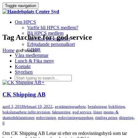
Toggle navigation
Om HPCS
Varför bli HPCS medlem?
Bli HPCS medlem
Tag Archive for: god service
Ansökan personalkort
Erbjudande personalkort
GDPR
Home
god service
Våra medlemmar
Lunch & Fika meny
Kontakt
Styrelsen
+
CK Shipping AB
,
april 3, 2018
februari 10, 2022
avstämningsarbete
,
betalningar
,
bokföring
,
bokslutsarbete inför revision
,
fakturering
,
god service
,
löner
,
moms- &
,
skattedeklarationer
,
redovisning
,
redovisningsuppdrag
,
rimliga priser
,
shipping
0
Om CK Shipping AB Letar ni efter en redovisningsbyrå som tar