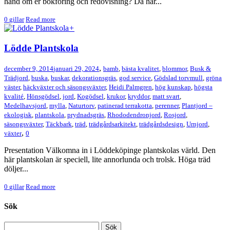
hand om er bokföring och redovisning? Då har...
0
gillar
Read more
+
Lödde Plantskola
,
december 9, 2014
januari 29, 2024
bamb
,
bästa kvalitet
,
blommor
,
Busk &
Trädjord
,
buska
,
buskar
,
dekorationsgräs
,
god service
,
Gödslad torvmull
,
gröna
väster
,
häckväxter och säsongsväxter
,
Heidi Palmgren
,
hög kunskap
,
högsta
kvalité
,
Hönsgödsel
,
jord
,
Kogödsel
,
krukor
,
kryddor
,
matt svart
,
Medelhavsjord
,
mylla
,
Naturtorv
,
patinerad terrakotta
,
perenner
,
Plantjord –
ekologisk
,
plantskola
,
prydnadsgräs
,
Rhododendronjord
,
Rosjord
,
säsongsväxter
,
Täckbark
,
träd
,
trädgårdsarkitekt
,
trädgårdsdesign
,
Urnjord
,
,
växter
0
Presentation Välkomna in i Löddeköpinge plantskolas värld. Den
här plantskolan är speciell, lite annorlunda och trolsk. Höga träd
döljer...
0
gillar
Read more
Sök