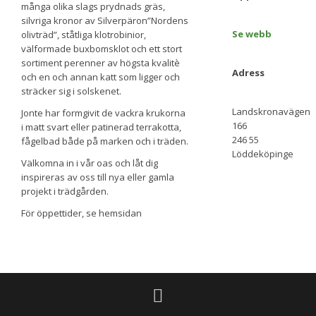
många olika slags prydnads gräs,
silvriga kronor av Silverpäron”Nordens
Se webb
olivträd”, ståtliga klotrobinior,
välformade buxbomsklot och ett stort
sortiment perenner av högsta kvalitè
Adress
och en och annan katt som ligger och
sträcker sig i solskenet.
Landskronavägen
Jonte har formgivit de vackra krukorna
166
i matt svart eller patinerad terrakotta,
246 55
fågelbad både på marken och i träden.
Löddeköpinge
Välkomna in i vår oas och låt dig
inspireras av oss till nya eller gamla
projekt i trädgården.
För öppettider, se hemsidan