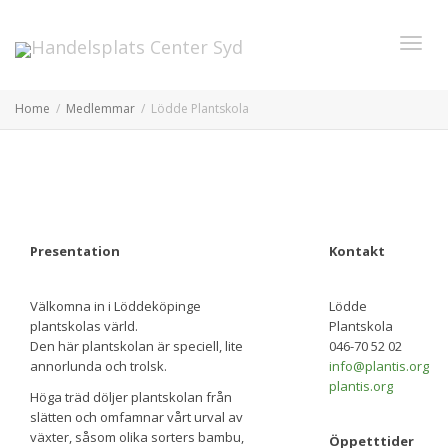
Toggl
Home
Medlemmar
Lödde Plantskola
navig
Presentation
Kontakt
Välkomna in i Löddeköpinge
Lödde
plantskolas värld.
Plantskola
Den här plantskolan är speciell, lite
046-70 52 02
annorlunda och trolsk.
info@plantis.org
plantis.org
Höga träd döljer plantskolan från
slätten och omfamnar vårt urval av
växter, såsom olika sorters bambu,
Öppetttider