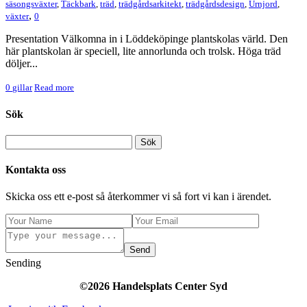
säsongsväxter
,
Täckbark
,
träd
,
trädgårdsarkitekt
,
trädgårdsdesign
,
Urnjord
,
,
växter
0
Presentation Välkomna in i Löddeköpinge plantskolas värld. Den
här plantskolan är speciell, lite annorlunda och trolsk. Höga träd
döljer...
0
gillar
Read more
Sök
Kontakta oss
Skicka oss ett e-post så återkommer vi så fort vi kan i ärendet.
Send
Sending
©2026 Handelsplats Center Syd