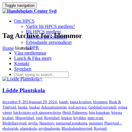
Toggle navigation
Om HPCS
Varför bli HPCS medlem?
Bli HPCS medlem
Tag Archive for: blommor
Ansökan personalkort
Erbjudande personalkort
GDPR
Home
blommor
Våra medlemmar
Lunch & Fika meny
Kontakt
Styrelsen
+
Lödde Plantskola
,
december 9, 2014
januari 29, 2024
bamb
,
bästa kvalitet
,
blommor
,
Busk &
Trädjord
,
buska
,
buskar
,
dekorationsgräs
,
god service
,
Gödslad torvmull
,
gröna
väster
,
häckväxter och säsongsväxter
,
Heidi Palmgren
,
hög kunskap
,
högsta
kvalité
,
Hönsgödsel
,
jord
,
Kogödsel
,
krukor
,
kryddor
,
matt svart
,
Medelhavsjord
,
mylla
,
Naturtorv
,
patinerad terrakotta
,
perenner
,
Plantjord –
ekologisk
,
plantskola
,
prydnadsgräs
,
Rhododendronjord
,
Rosjord
,