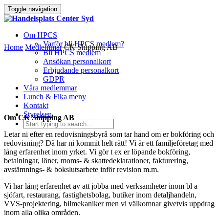
Toggle navigation
Om HPCS
Varför bli HPCS medlem?
Home
Medlemmar
CK Shipping AB
Bli HPCS medlem
Ansökan personalkort
Erbjudande personalkort
GDPR
Våra medlemmar
Lunch & Fika meny
Kontakt
Styrelsen
Om CK Shipping AB
Letar ni efter en redovisningsbyrå som tar hand om er bokföring och
redovisning? Då har ni kommit helt rätt! Vi är ett familjeföretag med
lång erfarenhet inom yrket. Vi gör t ex er löpande bokföring,
betalningar, löner, moms- & skattedeklarationer, fakturering,
avstämnings- & bokslutsarbete inför revision m.m.
Vi har lång erfarenhet av att jobba med verksamheter inom bl a
sjöfart, restaurang, fastighetsbolag, butiker inom detaljhandeln,
VVS-projektering, bilmekaniker men vi välkomnar givetvis uppdrag
inom alla olika områden.