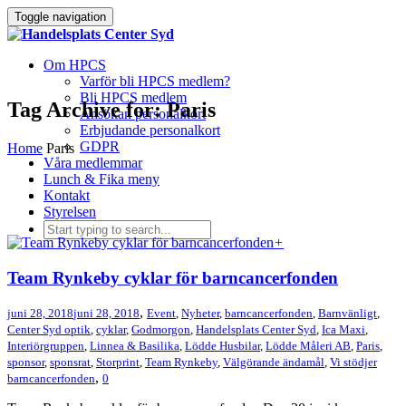
Toggle navigation
Om HPCS
Varför bli HPCS medlem?
Bli HPCS medlem
Tag Archive for: Paris
Ansökan personalkort
Erbjudande personalkort
GDPR
Home
Paris
Våra medlemmar
Lunch & Fika meny
Kontakt
Styrelsen
+
Team Rynkeby cyklar för barncancerfonden
,
juni 28, 2018
juni 28, 2018
Event
,
Nyheter
,
barncancerfonden
,
Barnvänligt
,
Center Syd optik
,
cyklar
,
Godmorgon
,
Handelsplats Center Syd
,
Ica Maxi
,
Interiörgruppen
,
Linnea & Basilika
,
Lödde Husbilar
,
Lödde Måleri AB
,
Paris
,
sponsor
,
sponsrat
,
Storprint
,
Team Rynkeby
,
Välgörande ändamål
,
Vi stödjer
,
barncancerfonden
0