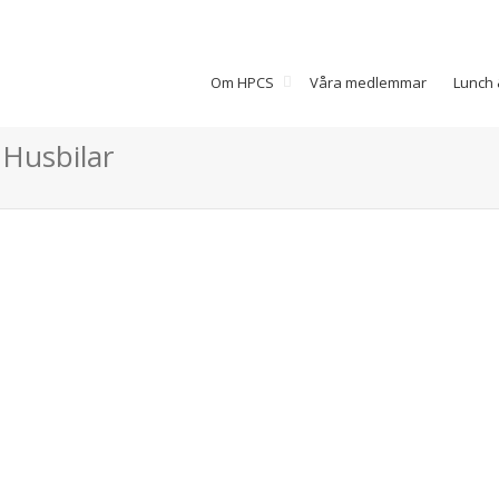
Om HPCS
Våra medlemmar
Lunch 
 Husbilar
Team Rynkeby cyklar
för barncancerfonden
Team Rynkeby cyklar för
barncancerfonden Den 30 juni
kommer Team Rynkeby att starta
sin veckolånga cykling ner till