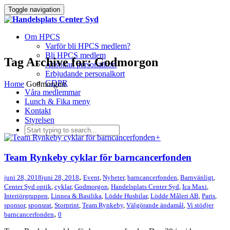
Toggle navigation
Om HPCS
Varför bli HPCS medlem?
Bli HPCS medlem
Tag Archive for: Godmorgon
Ansökan personalkort
Erbjudande personalkort
GDPR
Home
Godmorgon
Våra medlemmar
Lunch & Fika meny
Kontakt
Styrelsen
+
Team Rynkeby cyklar för barncancerfonden
,
juni 28, 2018
juni 28, 2018
Event
,
Nyheter
,
barncancerfonden
,
Barnvänligt
,
Center Syd optik
,
cyklar
,
Godmorgon
,
Handelsplats Center Syd
,
Ica Maxi
,
Interiörgruppen
,
Linnea & Basilika
,
Lödde Husbilar
,
Lödde Måleri AB
,
Paris
,
sponsor
,
sponsrat
,
Storprint
,
Team Rynkeby
,
Välgörande ändamål
,
Vi stödjer
,
barncancerfonden
0