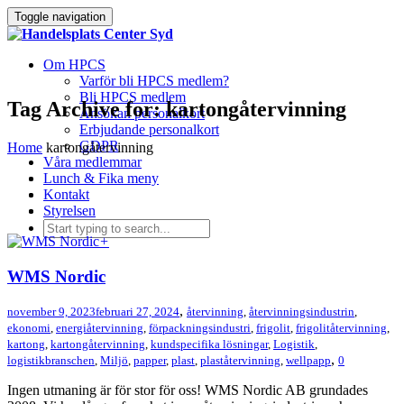
Toggle navigation
Om HPCS
Varför bli HPCS medlem?
Bli HPCS medlem
Tag Archive for: kartongåtervinning
Ansökan personalkort
Erbjudande personalkort
GDPR
Home
kartongåtervinning
Våra medlemmar
Lunch & Fika meny
Kontakt
Styrelsen
+
WMS Nordic
,
november 9, 2023
februari 27, 2024
återvinning
,
återvinningsindustrin
,
ekonomi
,
energiåtervinning
,
förpackningsindustri
,
frigolit
,
frigolitåtervinning
,
kartong
,
kartongåtervinning
,
kundspecifika lösningar
,
Logistik
,
,
logistikbranschen
,
Miljö
,
papper
,
plast
,
plaståtervinning
,
wellpapp
0
Ingen utmaning är för stor för oss! WMS Nordic AB grundades