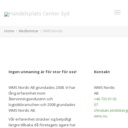
Toggl
Home
Medlemmar
WMS Nordic
navig
Ingen utmaning är för stor för oss!
Kontakt
WMS Nordic AB grundades 2008. Vi har
WMS Nordic
lång erfarenhet inom
AB
återvinningsindustrin och
+46 733 01 02
logistikbranschen och 2008 grundades
07
WMS Nordic AB.
christian.stridsbe
wms.nu
Vår erfarenhet sträcker sig betydligt
längre tillbaka då företagets ägare har