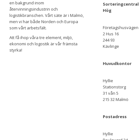
en bakgrund inom
Sorteringcentral
återvinningsindustrin och
Hög
logistikbranschen. Vårt säte är i Malmö,
men vi har både Norden och Europa
Företagshusvägen
som vårt arbetsfält.
2 Hus 16
Att få ihop våra tre element, miljö,
244 93
ekonomi och logostik är vår främsta
Kävlinge
styrka!
Huvudkontor
Hyllie
Stationstorg
31 vån 5
215 32 Malmö
Postadress
Hyllie