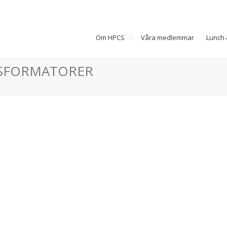
Om HPCS
Våra medlemmar
Lunch 
ANSFORMATORER
Elektroproduktion
Presentation Leverantörer av
Elkraftutrustning specialister på
att tillverka ställverk och
centraler. Företaget har ett väldigt
stort sortiment av