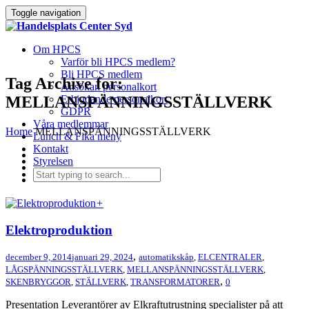
Toggle navigation
Om HPCS
Varför bli HPCS medlem?
Bli HPCS medlem
Tag Archive for:
Ansökan personalkort
MELLANSPÄNNINGSSTÄLLVERK
Erbjudande personalkort
GDPR
Våra medlemmar
Home
MELLANSPÄNNINGSSTÄLLVERK
Lunch & Fika meny
Kontakt
Styrelsen
+
Elektroproduktion
,
december 9, 2014
januari 29, 2024
automatikskåp
,
ELCENTRALER
,
LÅGSPÄNNINGSSTÄLLVERK
,
MELLANSPÄNNINGSSTÄLLVERK
,
,
SKENBRYGGOR
,
STÄLLVERK
,
TRANSFORMATORER
0
Presentation Leverantörer av Elkraftutrustning specialister på att