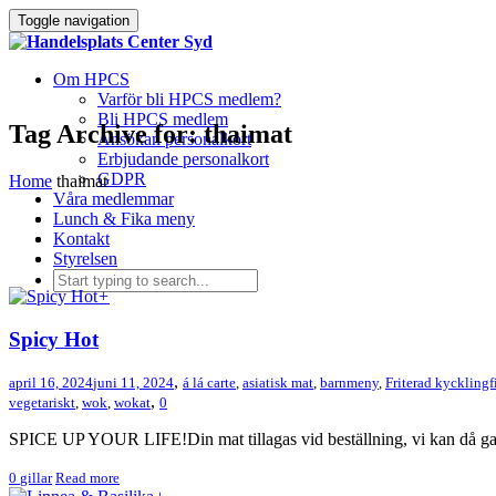
Toggle navigation
Om HPCS
Varför bli HPCS medlem?
Bli HPCS medlem
Tag Archive for: thaimat
Ansökan personalkort
Erbjudande personalkort
GDPR
Home
thaimat
Våra medlemmar
Lunch & Fika meny
Kontakt
Styrelsen
+
Spicy Hot
,
april 16, 2024
juni 11, 2024
á lá carte
,
asiatisk mat
,
barnmeny
,
Friterad kycklingf
,
vegetariskt
,
wok
,
wokat
0
SPICE UP YOUR LIFE!Din mat tillagas vid beställning, vi kan då gara
0
gillar
Read more