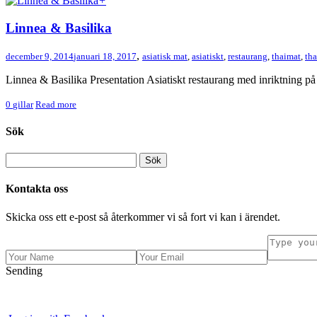
+
Linnea & Basilika
,
december 9, 2014
januari 18, 2017
asiatisk mat
,
asiatiskt
,
restaurang
,
thaimat
,
tha
Linnea & Basilika Presentation Asiatiskt restaurang med inriktning på
0
gillar
Read more
Sök
Kontakta oss
Skicka oss ett e-post så återkommer vi så fort vi kan i ärendet.
Sending