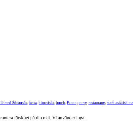
ilé med Sötsursås
,
hetta
,
kimesiskt
,
lunch
,
Panangcurry
,
restaurang
,
stark asiatisk ma
ntera färskhet på din mat. Vi använder inga...