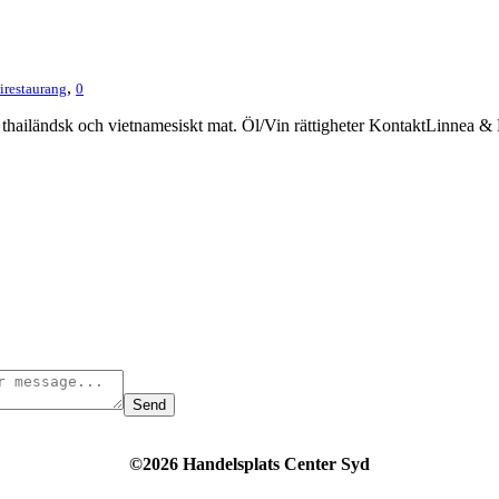
,
irestaurang
0
 thailändsk och vietnamesiskt mat. Öl/Vin rättigheter KontaktLinnea & 
Send
©2026 Handelsplats Center Syd