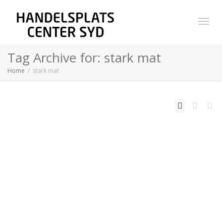
Toggl
Tag Archive for: stark mat
Home
stark mat
navig