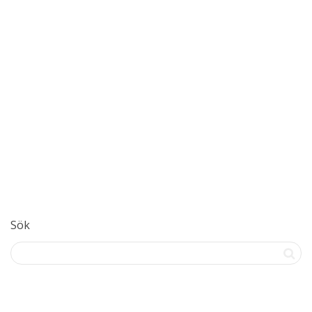
Spicy Hot
SPICE UP YOUR LIFE!Din mat tillagas vid beställning, vi kan då
garantera färskhet på din mat. Vi använder inga...
Read more
0
gillar
Sök