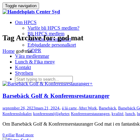
Toggle navigation
Om HPCS
Varför bli HPCS medlem?
Bli HPCS medlem
Tag Archive for: god mat
Ansökan personalkort
Erbjudande personalkort
GDPR
Home
god mat
Våra medlemmar
Lunch & Fika meny
Kontakt
Styrelsen
+
Barsebäck Golf & Konferensrestauranger
,
september 26, 2023
mars 21, 2024
á lá carte
,
After Work
,
Barsebäck
,
Barsebäck Go
Konferenslokaler
,
konferensmöjligheter
,
Konferensrestaurangen
,
kvalité
,
lunch
,
l
Om Barsebäck Golf & Konferensrestauranger God mat i en fantastisk m
0
gillar
Read more