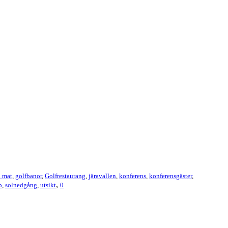
 mat
,
golfbanor
,
Golfrestaurang
,
järavallen
,
konferens
,
konferensgäster
,
,
p
,
solnedgång
,
utsikt
0