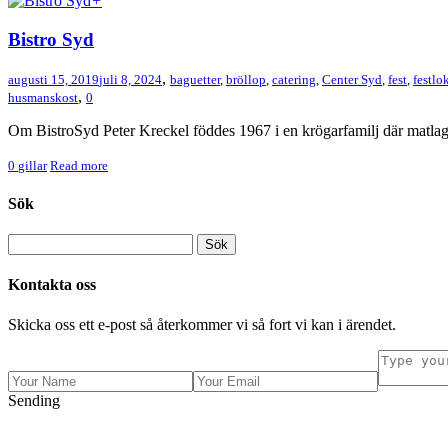
+
Bistro Syd
,
augusti 15, 2019
juli 8, 2024
baguetter
,
bröllop
,
catering
,
Center Syd
,
fest
,
festlo
,
husmanskost
0
Om BistroSyd Peter Kreckel föddes 1967 i en krögarfamilj där matlagnin
0
gillar
Read more
Sök
Kontakta oss
Skicka oss ett e-post så återkommer vi så fort vi kan i ärendet.
Sending