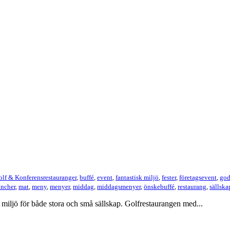
lf & Konferensrestauranger
,
buffé
,
event
,
fantastisk miljö
,
fester
,
företagsevent
,
god
uncher
,
mat
,
meny
,
menyer
,
middag
,
middagsmenyer
,
önskebuffé
,
restaurang
,
sällska
iljö för både stora och små sällskap. Golfrestaurangen med...