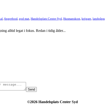
kal
,
fingerfood
,
god mat
,
Handelsplats Center Syd
,
Husmanskost
,
krögare
,
landgång
g alltid legat i fokus. Redan i tidig ålder...
Send
©2026 Handelsplats Center Syd