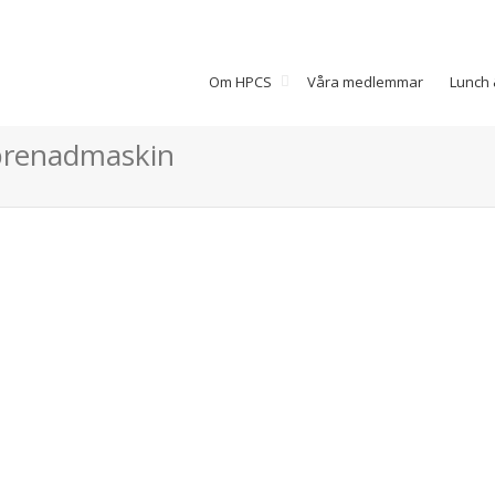
Om HPCS
Våra medlemmar
Lunch 
eprenadmaskin