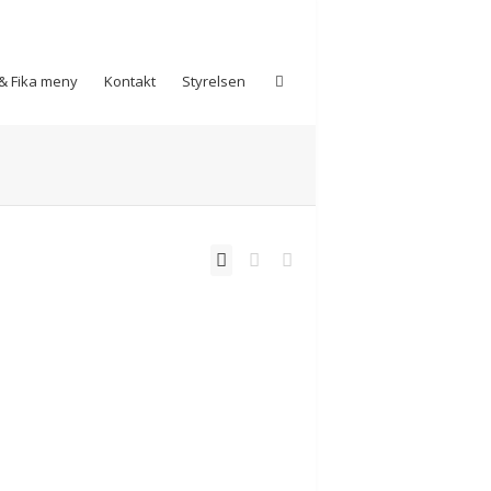
& Fika meny
Kontakt
Styrelsen