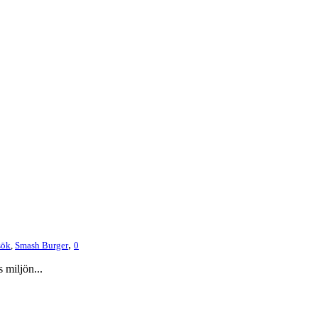
,
sök
,
Smash Burger
0
 miljön...