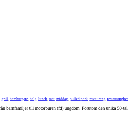
,
grill
,
hamburgare
,
helg
,
lunch
,
mat
,
middag
,
pulled pork
,
restaurang
,
restaurangbe
barn­famil­jer till motor­bu­ren (fd) ung­dom. Föru­tom den unika 50-​tals