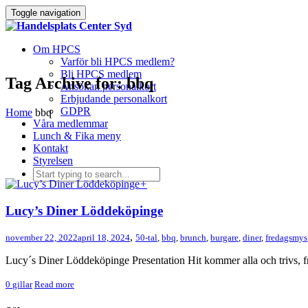
Toggle navigation
Om HPCS
Varför bli HPCS medlem?
Bli HPCS medlem
Tag Archive for: bbq
Ansökan personalkort
Erbjudande personalkort
GDPR
Home
bbq
Våra medlemmar
Lunch & Fika meny
Kontakt
Styrelsen
+
Lucy’s Diner Löddeköpinge
,
november 22, 2022
april 18, 2024
50-tal
,
bbq
,
brunch
,
burgare
,
diner
,
fredagsmys
Lucy´s Diner Löddeköpinge Presentation Hit kom­mer alla och trivs, från 
0
gillar
Read more