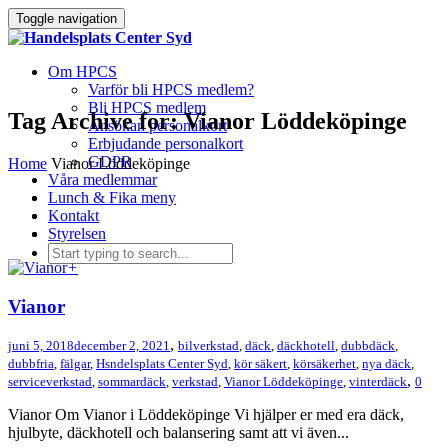
Toggle navigation
Om HPCS
Varför bli HPCS medlem?
Bli HPCS medlem
Tag Archive for: Vianor Löddeköpinge
Ansökan personalkort
Erbjudande personalkort
GDPR
Home
Vianor Löddeköpinge
Våra medlemmar
Lunch & Fika meny
Kontakt
Styrelsen
+
Vianor
,
juni 5, 2018
december 2, 2021
bilverkstad
,
däck
,
däckhotell
,
dubbdäck
,
dubbfria
,
fälgar
,
Hsndelsplats Center Syd
,
kör säkert
,
körsäkerhet
,
nya däck
,
,
serviceverkstad
,
sommardäck
,
verkstad
,
Vianor Löddeköpinge
,
vinterdäck
0
Vianor Om Vianor i Löddeköpinge Vi hjälper er med era däck,
hjulbyte, däckhotell och balansering samt att vi även...