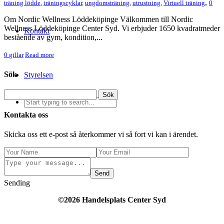
,
träning lödde
,
träningscyklar
,
ungdomsträning
,
utrustning
,
Virtuell träning
0
Om Nordic Wellness Löddeköpinge Välkommen till Nordic
Wellness Löddeköpinge Center Syd. Vi erbjuder 1650 kvadratmeder
Kontakt
bestående av gym, kondition,...
0
gillar
Read more
Sök
Styrelsen
Kontakta oss
Skicka oss ett e-post så återkommer vi så fort vi kan i ärendet.
Send
Sending
©2026 Handelsplats Center Syd