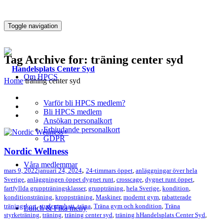
Toggle navigation
Tag Archive for: träning center syd
Om HPCS
Home
träning center syd
Varför bli HPCS medlem?
Bli HPCS medlem
Ansökan personalkort
Erbjudande personalkort
+
GDPR
Nordic Wellness
Våra medlemmar
,
mars 9, 2022
januari 24, 2024
24-timmars öppet
,
anläggningar över hela
Sverige
,
anläggningen öppet dygnet runt
,
crosscage
,
dygnet runt öppet
,
fartfyllda gruppträningsklasser
,
gruppträning
,
hela Sverige
,
kondition
,
konditionsträning
,
kroppsträning
,
Maskiner
,
modernt gym
,
rabatterade
träningskort
,
studentrabatt
,
träna
,
Träna gym och kondition
,
Träna
Lunch & Fika meny
styrketräning
,
träning
,
träning center syd
,
träning hHandelsplats Center Syd
,