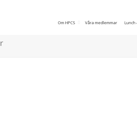
Om HPCS
Våra medlemmar
Lunch 
r
Kandy´z i Löddeköpinge
Om Kandy´zKontaktKandy´z
Löddeköpinge 0465-408960 kandy
´z webbsida e-
postÖppettiderMåndag 11-19
Tisdag 11-19 Onsdag 11-19