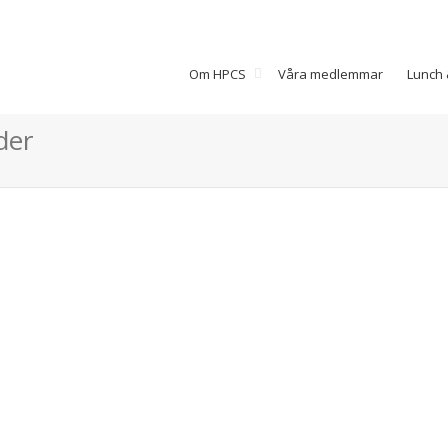
Om HPCS
Våra medlemmar
Lunch 
der
Dogman and friends
Löddeköpinge
PresentationKontakt Dogman
and friends Löddeköpinge 046-