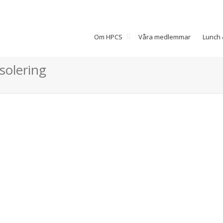
Om HPCS
Våra medlemmar
Lunch 
solering
Prefire Syd AB
Prefire Syd AB Om Prefire Syd AB
Prefire Syd startade 1988 och har
idag 12 st medarbetare. Våra
främsta...
Read more
0
gillar