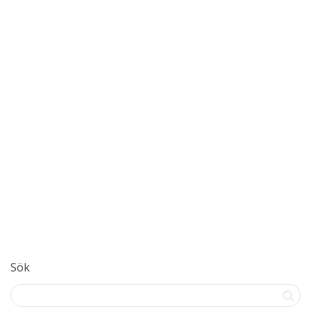
Marredo AB
Marredo Gör något roligare än bokföring Det finns roligare saker
att göra på kvällarna än bokföring. Kanske har du...
Read more
1
gillar
Sök