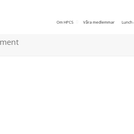
Om HPCS
Våra medlemmar
Lunch 
lament
Lostboyslab
PresentationLostboyslab är ett
företag som har mer än 150 3D-
skrivare. Både UV-skrivare &
lasergravyr. "Vi erbjuder design
for 3D...