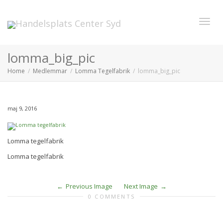
Toggl
lomma_big_pic
Home
Medlemmar
Lomma Tegelfabrik
lomma_big_pic
navig
maj 9, 2016
Lomma tegelfabrik
Lomma tegelfabrik
Previous Image
Next Image
0 COMMENTS