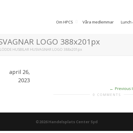
Om HPCS
Våra medlemmar
Lunch 
USVAGNAR LOGO 388x201px
LÖDDE HUSBILAR HUSVAGNAR LOGO 388x201px
april 26,
2023
Previous 
0 COMMENTS
©2026 Handelsplats Center Syd