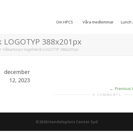
Om HPCS
Våra medlemmar
Lunch 
rik LOGOTYP 388x201px
Håkantorps Vagnfabrik LOGOTYP 388x201px
december
12, 2023
Previous 
0 COMMENTS
©2026 Handelsplats Center Syd