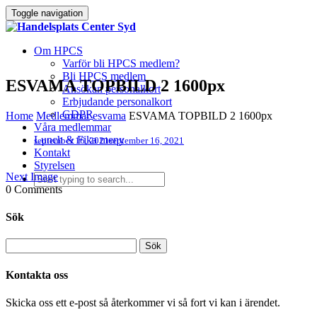
Toggle navigation
Om HPCS
Varför bli HPCS medlem?
Bli HPCS medlem
ESVAMA TOPBILD 2 1600px
Ansökan personalkort
Erbjudande personalkort
GDPR
Home
Medlemmar
esvama
ESVAMA TOPBILD 2 1600px
Våra medlemmar
Lunch & Fika meny
september 16, 2021
september 16, 2021
Kontakt
Styrelsen
Next Image
0 Comments
Sök
Kontakta oss
Skicka oss ett e-post så återkommer vi så fort vi kan i ärendet.