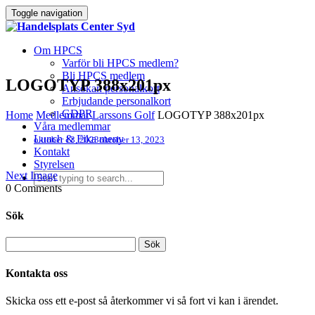
Toggle navigation
Om HPCS
Varför bli HPCS medlem?
Bli HPCS medlem
LOGOTYP 388x201px
Ansökan personalkort
Erbjudande personalkort
GDPR
Home
Medlemmar
Larssons Golf
LOGOTYP 388x201px
Våra medlemmar
Lunch & Fika meny
oktober 13, 2023
oktober 13, 2023
Kontakt
Styrelsen
Next Image
0 Comments
Sök
Kontakta oss
Skicka oss ett e-post så återkommer vi så fort vi kan i ärendet.