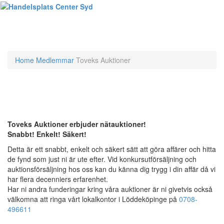
Toggl
naviga
Home
Medlemmar
Toveks Auktioner
Toveks Auktioner erbjuder nätauktioner!
Snabbt! Enkelt! Säkert!
Detta är ett snabbt, enkelt och säkert sätt att göra affärer och hitta
de fynd som just ni är ute efter. Vid konkursutförsäljning och
auktionsförsäljning hos oss kan du känna dig trygg i din affär då vi
har flera decenniers erfarenhet.
Har ni andra funderingar kring våra auktioner är ni givetvis också
välkomna att ringa vårt lokalkontor i Löddeköpinge på
0708-
496611