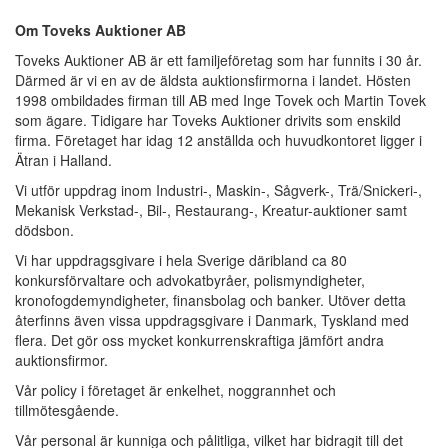
Om Toveks Auktioner AB
Toveks Auktioner AB är ett familjeföretag som har funnits i 30 år.
Därmed är vi en av de äldsta auktionsfirmorna i landet. Hösten
1998 ombildades firman till AB med Inge Tovek och Martin Tovek
som ägare. Tidigare har Toveks Auktioner drivits som enskild
firma. Företaget har idag 12 anställda och huvudkontoret ligger i
Ätran i Halland.
Vi utför uppdrag inom Industri-, Maskin-, Sågverk-, Trä/Snickeri-,
Mekanisk Verkstad-, Bil-, Restaurang-, Kreatur-auktioner samt
dödsbon.
Vi har uppdragsgivare i hela Sverige däribland ca 80
konkursförvaltare och advokatbyråer, polismyndigheter,
kronofogdemyndigheter, finansbolag och banker. Utöver detta
återfinns även vissa uppdragsgivare i Danmark, Tyskland med
flera. Det gör oss mycket konkurrenskraftiga jämfört andra
auktionsfirmor.
Vår policy i företaget är enkelhet, noggrannhet och
tillmötesgående.
Vår personal är kunniga och pålitliga, vilket har bidragit till det