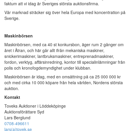
faktum att vi idag är Sveriges största auktionsfirma.
Vår marknad sträcker sig över hela Europa med koncentration på
Sverige.
Maskinbörsen
Maskinbörsen, med ca 40 st konkursbon, äger rum 2 gånger om
året i Ätran, och här går allt ifrån mekaniska maskiner,
snickerimaskiner, lantbruksmaskiner, entreprenadmaskiner,
fordon, verktyg, affärsinredning, kontor till specialinlämningar från
polis och kronofogdemyndighet under klubban.
Maskinbörsen är idag, med en omsättning på ca 25 000 000 kr
och med cirka 10 000 köpare från hela världen, Nordens största
auktion.
Kontakt
Toveks Auktioner i Löddeköpinge
Auktionsförättare Syd
Lars Berglund
0708-496611
lars(a)tovek.se