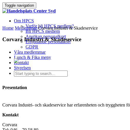
Toggle navigation
Om HPCS
Varför bli HPCS medlem?
Home
Medlemmar
Corvara Industri & Skadeservice
Bli HPCS medlem
Ansökan personalkort
Corvara Industri & Skadeservice
Erbjudande personalkort
GDPR
Våra medlemmar
Lunch & Fika meny
Kontakt
Styrelsen
Presentation
Corvara Industri- och skadeservice har erfarenheten och tryggheten för
Kontakt
Corvara
Tel: 046 – 70 58 80