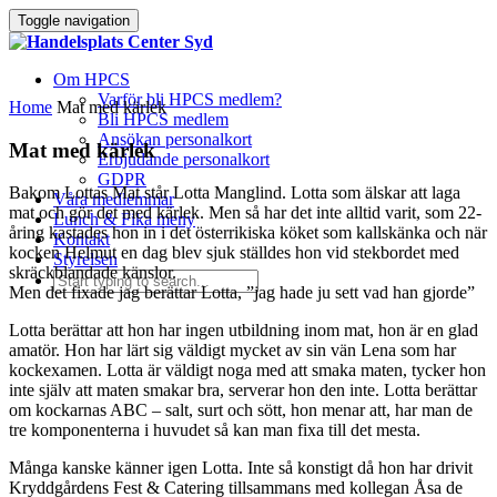
Toggle navigation
Om HPCS
Varför bli HPCS medlem?
Home
Mat med kärlek
Bli HPCS medlem
Ansökan personalkort
Mat med kärlek
Erbjudande personalkort
GDPR
Bakom Lottas Mat står Lotta Manglind. Lotta som älskar att laga
Våra medlemmar
mat och gör det med kärlek. Men så har det inte alltid varit, som 22-
Lunch & Fika meny
åring kastades hon in i det österrikiska köket som kallskänka och när
Kontakt
kocken Helmut en dag blev sjuk ställdes hon vid stekbordet med
Styrelsen
skräckblandade känslor.
Men det fixade jag berättar Lotta, ”jag hade ju sett vad han gjorde”
Lotta berättar att hon har ingen utbildning inom mat, hon är en glad
amatör. Hon har lärt sig väldigt mycket av sin vän Lena som har
kockexamen. Lotta är väldigt noga med att smaka maten, tycker hon
inte själv att maten smakar bra, serverar hon den inte. Lotta berättar
om kockarnas ABC – salt, surt och sött, hon menar att, har man de
tre komponenterna i huvudet så kan man fixa till det mesta.
Många kanske känner igen Lotta. Inte så konstigt då hon har drivit
Kryddgårdens Fest & Catering tillsammans med kollegan Åsa de