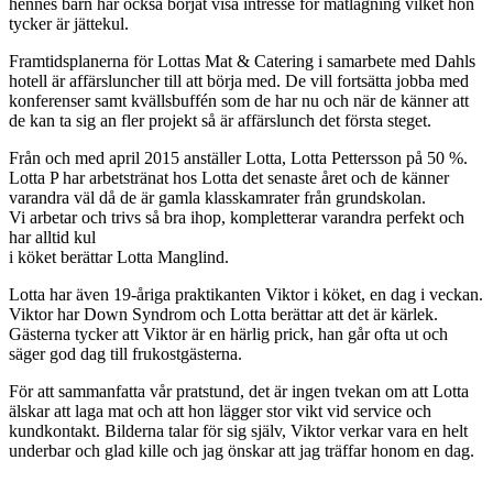
hennes barn har också börjat visa intresse för matlagning vilket hon
tycker är jättekul.
Framtidsplanerna för Lottas Mat & Catering i samarbete med Dahls
hotell är affärsluncher till att börja med. De vill fortsätta jobba med
konferenser samt kvällsbuffén som de har nu och när de känner att
de kan ta sig an fler projekt så är affärslunch det första steget.
Från och med april 2015 anställer Lotta, Lotta Pettersson på 50 %.
Lotta P har arbetstränat hos Lotta det senaste året och de känner
varandra väl då de är gamla klasskamrater från grundskolan.
Vi arbetar och trivs så bra ihop, kompletterar varandra perfekt och
har alltid kul
i köket berättar Lotta Manglind.
Lotta har även 19-åriga praktikanten Viktor i köket, en dag i veckan.
Viktor har Down Syndrom och Lotta berättar att det är kärlek.
Gästerna tycker att Viktor är en härlig prick, han går ofta ut och
säger god dag till frukostgästerna.
För att sammanfatta vår pratstund, det är ingen tvekan om att Lotta
älskar att laga mat och att hon lägger stor vikt vid service och
kundkontakt. Bilderna talar för sig själv, Viktor verkar vara en helt
underbar och glad kille och jag önskar att jag träffar honom en dag.