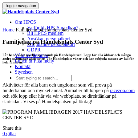
Toggle navigation
Om HPCS
Varför bli HPCS medlem?
Home
Familjedag på Handelsplats Center Syd
Bli HPCS medlem
Ansökan personalkort
Familjedag på Handelsplats Center Syd
Erbjudande personalkort
GDPR
Våra medlemmar
I år händer det mycket spännande på Handelsplatsen! Lopp för alla åldrar och många
andra spännande aktiviteter. Vår Handelsplats växer och kan erbjuda massor av kul för
Lunch & Fika meny
hela familjen.
Kontakt
Styrelsen
Aktiviteter för alla barn och ungdomar som vill prova på
hinderbanan och mycket annat. Anmäl er till loppen på
racezoo.com
och sök lopp eller här via vår webbplats, se direktlänkar på
startsidan. Vi ses på Handelsplatsen på lördag!
Share this
0
gillar