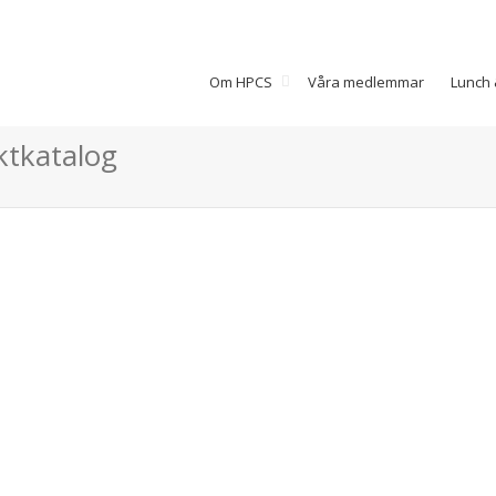
Om HPCS
Våra medlemmar
Lunch 
ktkatalog
Gavatec
Om Gavatec Gavatec AB startade
2004, och finns idag i
Löddeköpinge på handelsplats
Center Syd. Man kan lite enkelt
säga...